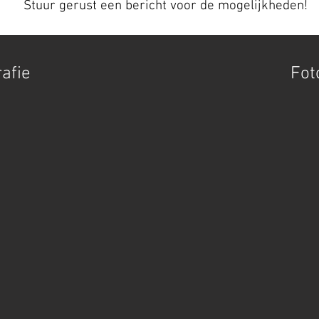
Stuur gerust een bericht voor de mogelijkheden!
afie
Fot